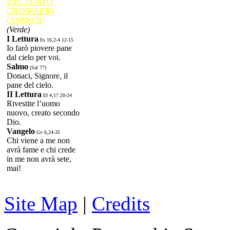
DEL TEMPO
ORDINARIO
(ANNO B)
(Verde)
I Lettura
Es 16,2-4.12-15
Io farò piovere pane
dal cielo per voi.
Salmo
(Sal 77)
Donaci, Signore, il
pane del cielo.
II Lettura
Ef 4,17.20-24
Rivestite l’uomo
nuovo, creato secondo
Dio.
Vangelo
Gv 6,24-35
Chi viene a me non
avrà fame e chi crede
in me non avrà sete,
mai!
Site Map
|
Credits