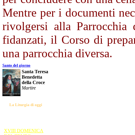
Mentre per i documenti nec
rivolgersi alla Parrocchia
fidanzati, il Corso di prep
una parrocchia diversa.
Santo del giorno
Santa Teresa
Benedetta
della Croce
Martire
La Liturgia di oggi
XVIII DOMENICA