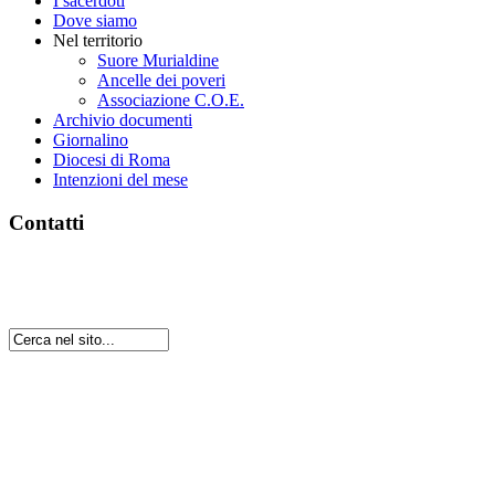
I sacerdoti
Dove siamo
Nel territorio
Suore Murialdine
Ancelle dei poveri
Associazione C.O.E.
Archivio documenti
Giornalino
Diocesi di Roma
Intenzioni del mese
Contatti