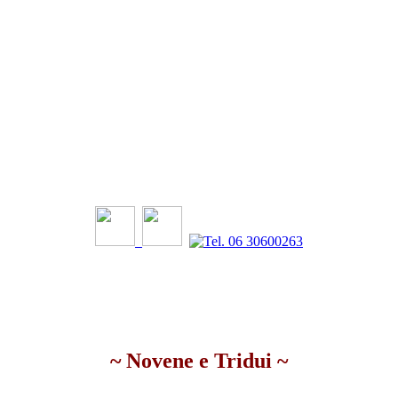
~
Novene e Tridui
~