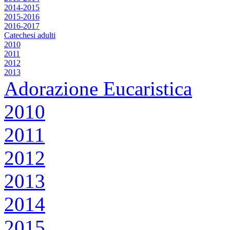
2014-2015
2015-2016
2016-2017
Catechesi adulti
2010
2011
2012
2013
Adorazione Eucaristica
2010
2011
2012
2013
2014
2015