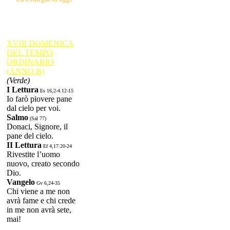
XVIII DOMENICA
DEL TEMPO
ORDINARIO
(ANNO B)
(Verde)
I Lettura
Es 16,2-4.12-15
Io farò piovere pane
dal cielo per voi.
Salmo
(Sal 77)
Donaci, Signore, il
pane del cielo.
II Lettura
Ef 4,17.20-24
Rivestite l’uomo
nuovo, creato secondo
Dio.
Vangelo
Gv 6,24-35
Chi viene a me non
avrà fame e chi crede
in me non avrà sete,
mai!