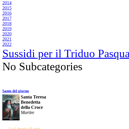
2014
2015
2016
2017
2018
2019
2020
2021
2022
Sussidi per il Triduo Pasqua
No Subcategories
Santo del giorno
Santa Teresa
Benedetta
della Croce
Martire
La Liturgia di oggi