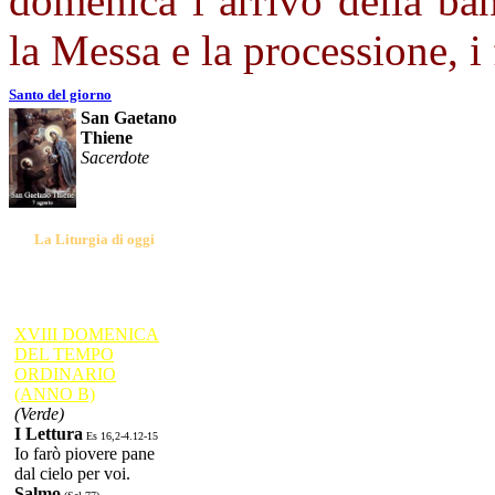
domenica l’arrivo della ban
la Messa e la processione, i 
Santo del giorno
San Gaetano
Thiene
Sacerdote
La Liturgia di oggi
XVIII DOMENICA
DEL TEMPO
ORDINARIO
(ANNO B)
(Verde)
I Lettura
Es 16,2-4.12-15
Io farò piovere pane
dal cielo per voi.
Salmo