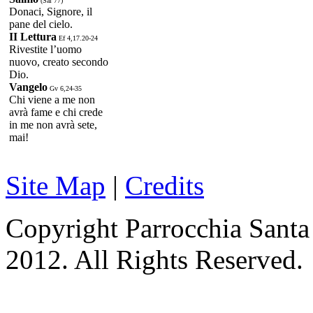
(Sal 77)
Donaci, Signore, il
pane del cielo.
II Lettura
Ef 4,17.20-24
Rivestite l’uomo
nuovo, creato secondo
Dio.
Vangelo
Gv 6,24-35
Chi viene a me non
avrà fame e chi crede
in me non avrà sete,
mai!
Site Map
|
Credits
Copyright Parrocchia Sant
2012. All Rights Reserved.